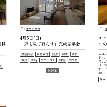
このイベントは
終了いたしました。
エコハウス
4月5日(日)
エコ
成見
「森を見て暮らす」完成見学会
つの
エコハ
健康住宅
自然素材
防火
耐水
遮音
ド」。
透湿
遮熱
エコハウス
耐震
省エネ
ですが
は、遮
火
す。 
MORE
&n …
耐水