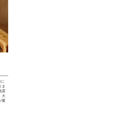
日に
りま
地震
。大
が重