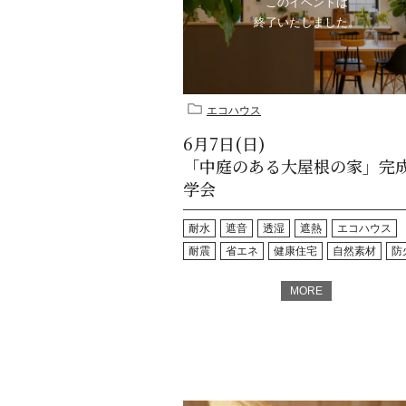
このイベントは
終了いたしました。
エコハウス
6月7日(日)
「中庭のある大屋根の家」完
学会
耐水
遮音
透湿
遮熱
エコハウス
耐震
省エネ
健康住宅
自然素材
防
MORE