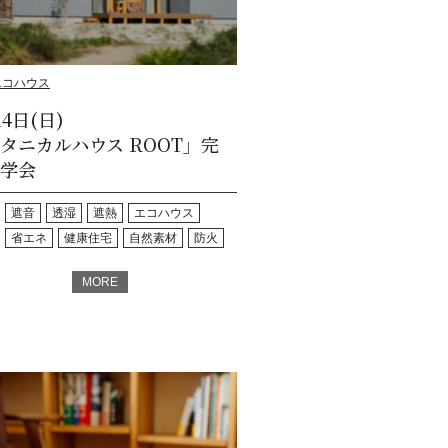
エコハウス
14日(日)
タニカルハウス ROOT」完
学会
遮音
透湿
遮熱
エコハウス
省エネ
健康住宅
自然素材
防火
MORE