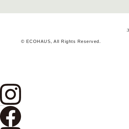
© ECOHAUS, All Rights Reserved.
@ecohaus_100