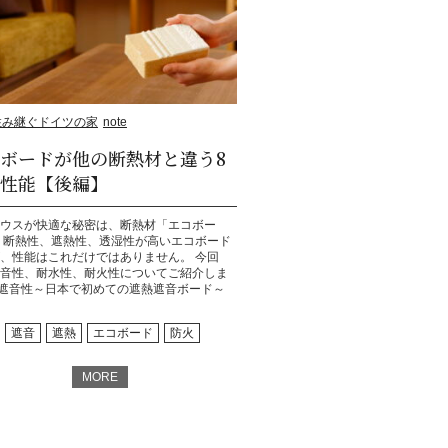
住み継ぐドイツの家
note
ボードが他の断熱材と違う8
性能【後編】
ウスが快適な秘密は、断熱材「エコボー
 断熱性、遮熱性、透湿性が高いエコボード
、性能はこれだけではありません。 今回
音性、耐水性、耐火性についてご紹介しま
遮音性～日本で初めての遮熱遮音ボード～
遮音
遮熱
エコボード
防火
MORE