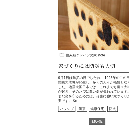
住み継ぐドイツの家
note
家づくりには防災も大切
9月1日は防災の日でしたね。 1923年のこの
関東大震災が発生し、多くの人々が犠牲とな
した。地震大国日本では、これまでも度々大
が起き、そのたびに尊い命が失われています
切な命を守るためには、災害に強い家づくり
要です。 &n …
パッシブ
耐震
健康住宅
防火
MORE