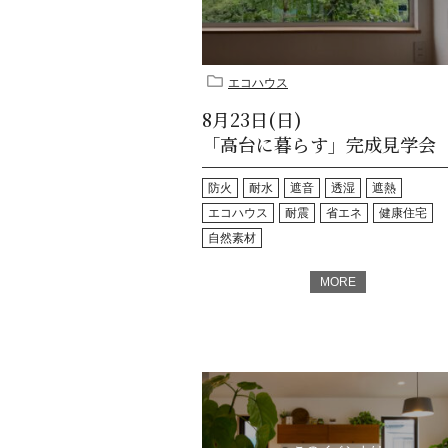
エコハウス
8月23日(日)
「高台に暮らす」完成見学会
防火
耐水
遮音
透湿
遮熱
エコハウス
耐震
省エネ
健康住宅
自然素材
MORE