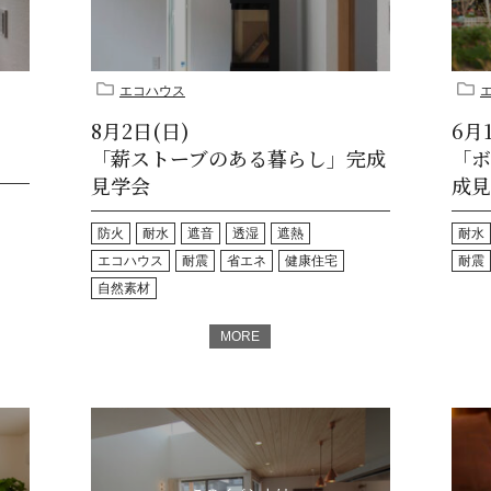
エコハウス
8月2日(日)
6月
「薪ストーブのある暮らし」完成
「ボ
見学会
成見
防火
耐水
遮音
透湿
遮熱
耐水
エコハウス
耐震
省エネ
健康住宅
耐震
自然素材
MORE