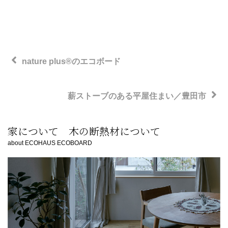
投
前
稿
nature plus®のエコボード
の
ナ
ビ
投
次
薪ストーブのある平屋住まい／豊田市
ゲ
稿
の
ー
投
家について 木の断熱材について
シ
稿
about ECOHAUS ECOBOARD
ョ
ン