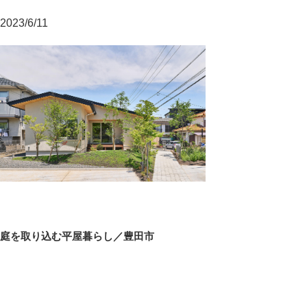
2023/6/11
投
前
庭を取り込む平屋暮らし／豊田市
稿
の
ナ
投
ビ
稿