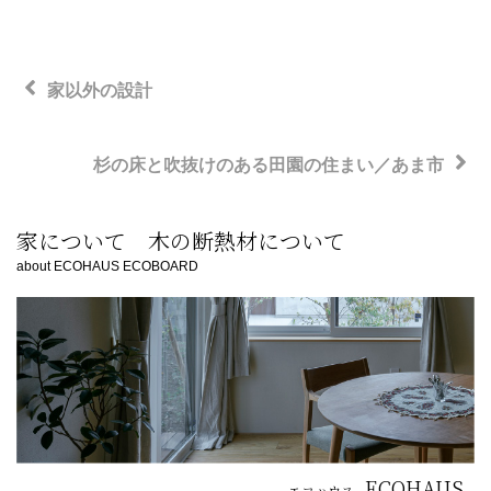
投
前
稿
家以外の設計
の
ナ
ビ
投
次
杉の床と吹抜けのある田園の住まい／あま市
ゲ
稿
の
ー
投
家について 木の断熱材について
シ
稿
about ECOHAUS ECOBOARD
ョ
ン
ECOHAUS
エコハウス