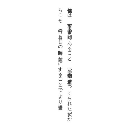
。
健康住宅と
は
、
丁寧な
食事の
時間が
あ
る
こ
と
。
高い
断熱性能や
自然素材で
つ
く
ら
れ
た
家だ
か
ら
こ
そ
、
日々の
暮ら
し
の
時間を
豊か
に
す
る
こ
と
で
よ
り
健康に