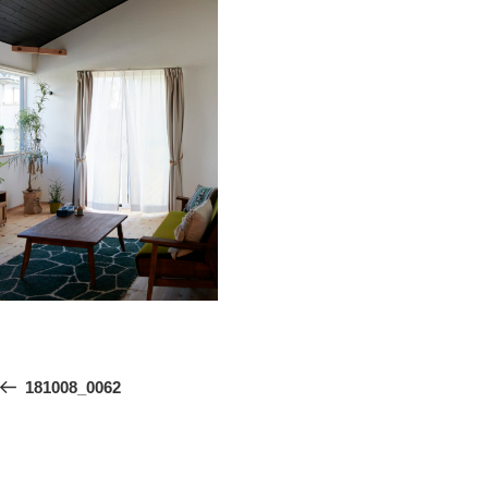
投
前
181008_0062
稿
の
ナ
ビ
投