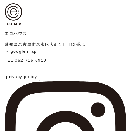
ゲ
稿
ー
シ
ョ
ン
エコハウス
愛知県名古屋市名東区大針1丁目13番地
＞ google map
TEL:052-715-6910
privacy policy