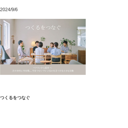
2024/9/6
投
前
つくるをつなぐ
稿
の
ナ
投
ビ
稿