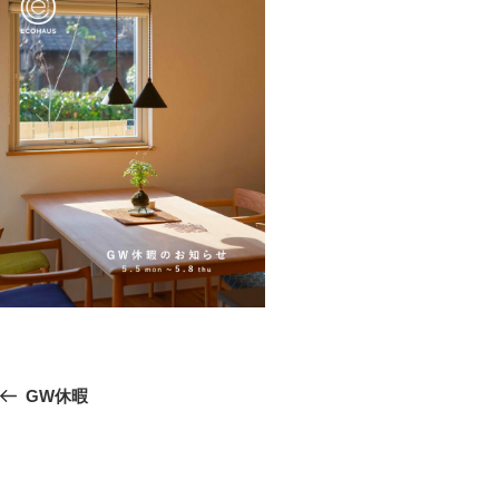
投
前
GW休暇
稿
の
ナ
ビ
投