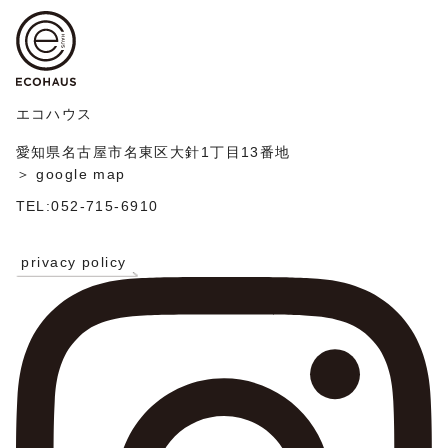
ゲ
稿
ー
シ
ョ
ン
エコハウス
愛知県名古屋市名東区大針1丁目13番地
＞ google map
TEL:052-715-6910
privacy policy