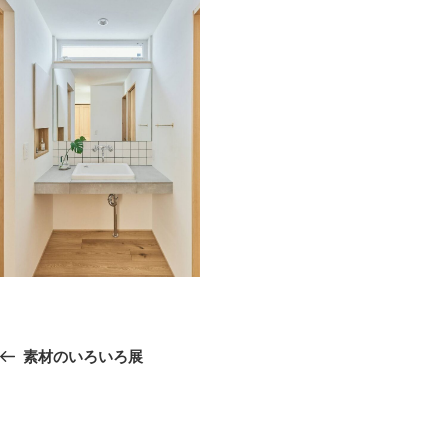
投
前
素材のいろいろ展
稿
の
ナ
ビ
投