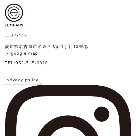
ゲ
稿
ー
シ
ョ
ン
エコハウス
愛知県名古屋市名東区大針1丁目13番地
＞ google map
TEL:052-715-6910
privacy policy