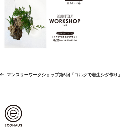
投
前
マンスリーワークショップ第6回「コルクで着生シダ作り」
稿
の
ナ
ビ
投
ゲ
稿
ー
シ
ョ