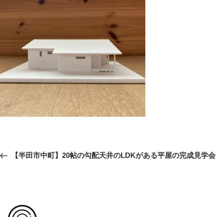
投
前
【半田市中町】20帖の勾配天井のLDKがある平屋の完成見学会
稿
の
ナ
ビ
投
ゲ
稿
ー