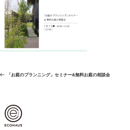
投
前
「お庭のプランニング」セミナー&無料お庭の相談会
稿
の
ナ
ビ
投
ゲ
稿
ー
シ
ョ