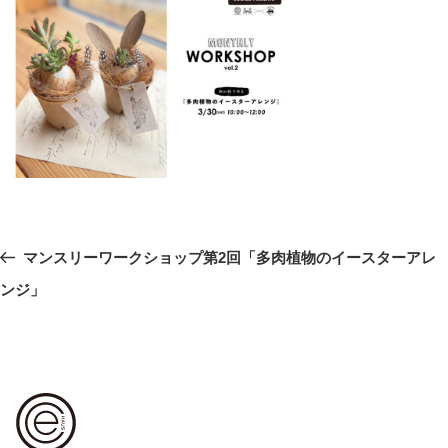
投
前
マンスリーワークショップ第2回「多肉植物のイースターアレ
稿
の
ンジ」
ナ
ビ
投
ゲ
稿
ー
シ
ョ