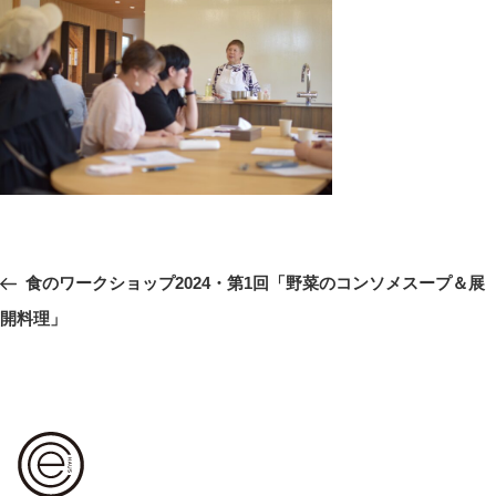
投
前
食のワークショップ2024・第1回「野菜のコンソメスープ＆展
稿
の
開料理」
ナ
ビ
投
ゲ
稿
ー
シ
ョ