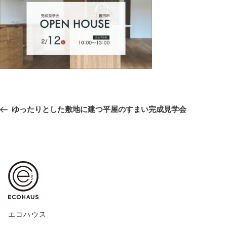
投
前
ゆったりとした敷地に建つ平屋のすまい完成見学会
稿
の
ナ
ビ
投
ゲ
稿
ー
シ
ョ
ン
エコハウス