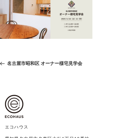
投
前
名古屋市昭和区 オーナー様宅見学会
稿
の
ナ
ビ
投
ゲ
稿
ー
シ
ョ
ン
エコハウス