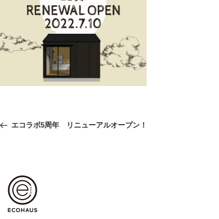
投
前
エコラボ5周年 リニューアルオープン！
稿
の
ナ
ビ
投
ゲ
稿
ー
シ
ョ