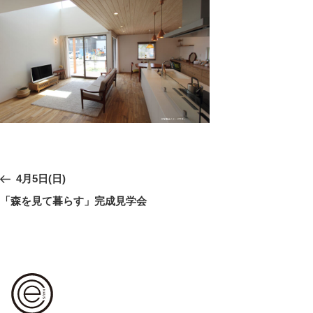
投
前
4月5日(日)
稿
の
「森を見て暮らす」完成見学会
ナ
ビ
投
ゲ
稿
ー
シ
ョ