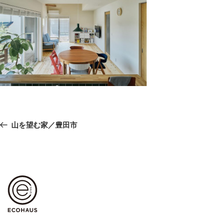
投
前
山を望む家／豊田市
稿
の
ナ
ビ
投
ゲ
稿
ー
シ
ョ