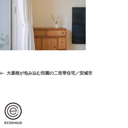
投
前
大屋根が包み込む田園の二世帯住宅／安城市
稿
の
ナ
ビ
投
ゲ
稿
ー
シ
ョ