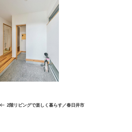
投
前
2階リビングで楽しく暮らす／春日井市
稿
の
ナ
ビ
投