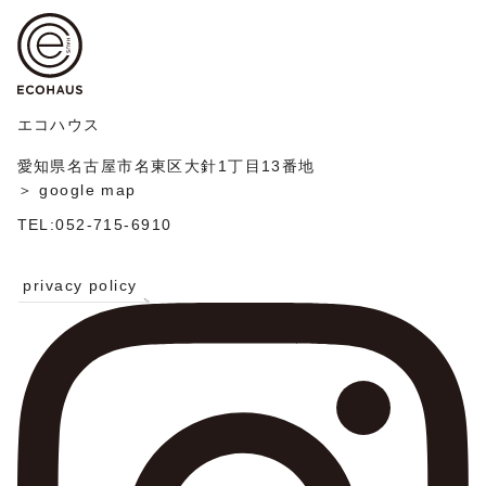
ゲ
稿
ー
シ
ョ
ン
エコハウス
愛知県名古屋市名東区大針1丁目13番地
＞ google map
TEL:052-715-6910
privacy policy