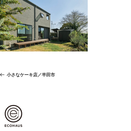
投
前
小さなケーキ店／半田市
稿
の
ナ
ビ
投
ゲ
稿
ー
シ
ョ