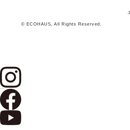
© ECOHAUS, All Rights Reserved.
@ecohaus_100