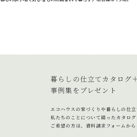
稿
の
ナ
投
ビ
稿
ゲ
ー
シ
ョ
暮らしの仕立てカタログ
ン
事例集をプレゼント
エコハウスの家づくりや暮らしの仕立
私たちのことについて綴ったカタログ
ご希望の方は、資料請求フォームから