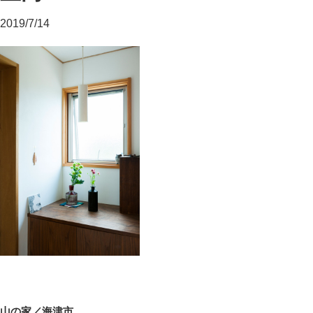
2019/7/14
投
前
山の家／海津市