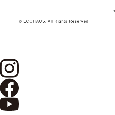
© ECOHAUS, All Rights Reserved.
@ecohaus_100