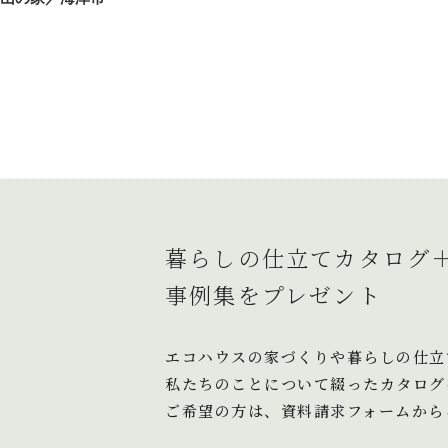
稿
の
ナ
投
ビ
稿
ゲ
ー
シ
ョ
暮らしの仕立てカタログ
ン
事例集をプレゼント
エコハウスの家づくりや暮らしの仕立
私たちのことについて綴ったカタログ
ご希望の方は、資料請求フォームから