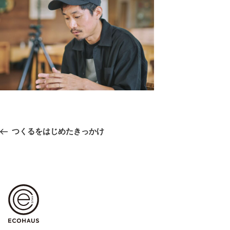
投
前
つくるをはじめたきっかけ
稿
の
ナ
ビ
投
ゲ
稿
ー
シ
ョ