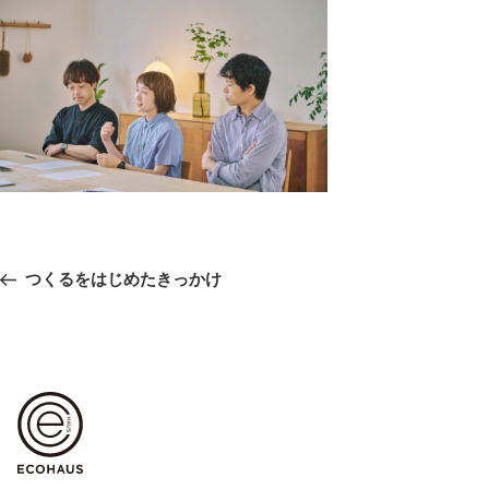
投
前
つくるをはじめたきっかけ
稿
の
ナ
ビ
投
ゲ
稿
ー
シ
ョ