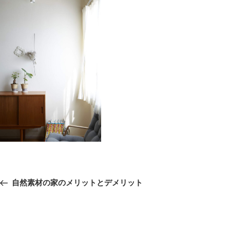
投
前
自然素材の家のメリットとデメリット
稿
の
ナ
ビ
投