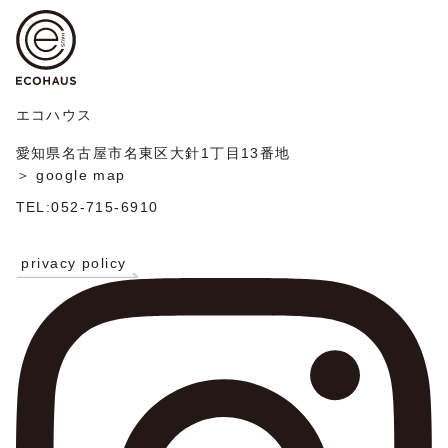
ゲ
稿
ー
シ
ョ
ン
エコハウス
愛知県名古屋市名東区大針1丁目13番地
＞ google map
TEL:052-715-6910
privacy policy