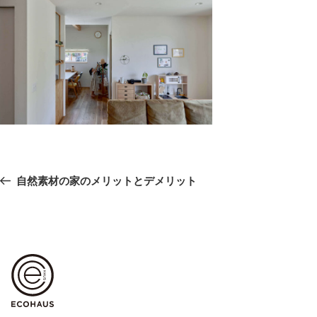
投
前
自然素材の家のメリットとデメリット
稿
の
ナ
ビ
投
ゲ
稿
ー
シ
ョ