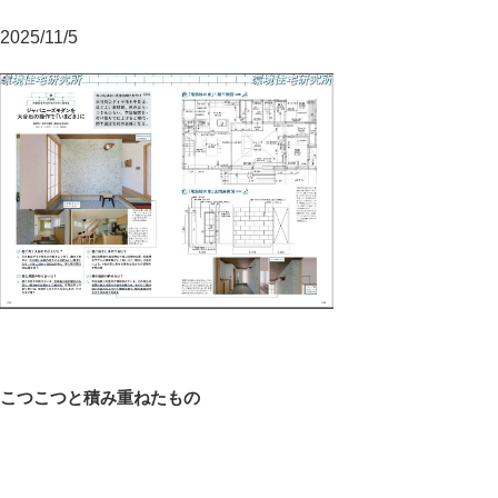
2025/11/5
投
前
こつこつと積み重ねたもの
稿
の
ナ
投