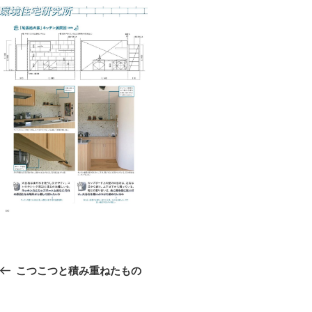
投
前
こつこつと積み重ねたもの
稿
の
ナ