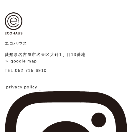
ビ
投
ゲ
稿
ー
シ
ョ
ン
エコハウス
愛知県名古屋市名東区大針1丁目13番地
＞ google map
TEL:052-715-6910
privacy policy