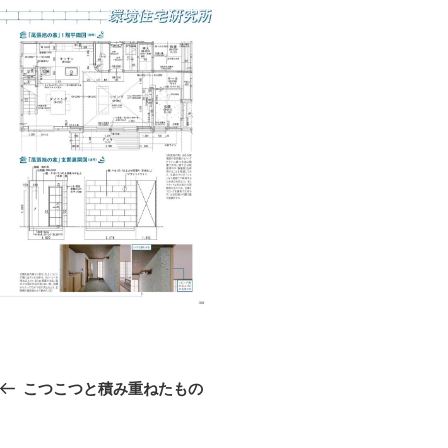
投
前
こつこつと積み重ねたもの
稿
の
ナ