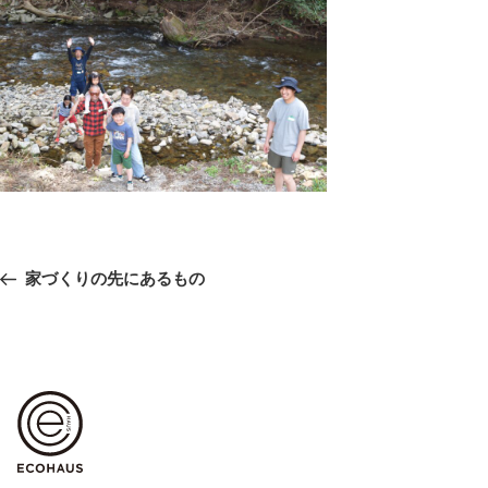
投
前
家づくりの先にあるもの
稿
の
ナ
ビ
投
ゲ
稿
ー
シ
ョ