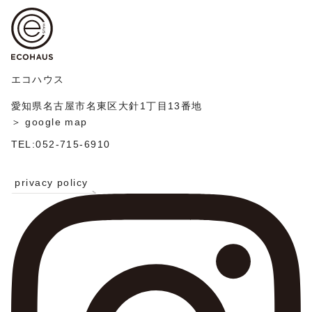
ゲ
稿
ー
シ
ョ
ン
エコハウス
愛知県名古屋市名東区大針1丁目13番地
＞ google map
TEL:052-715-6910
privacy policy