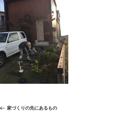
投
前
家づくりの先にあるもの
稿
の
ナ
ビ
投